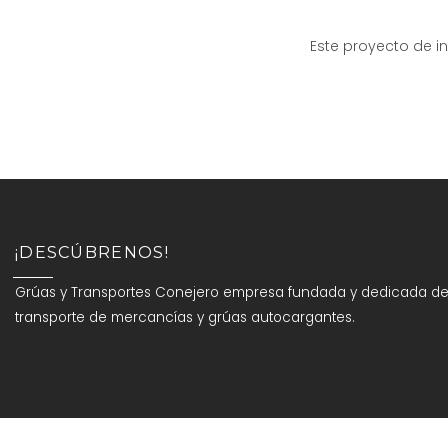
Este proyecto de i
¡DESCÚBRENOS!
Grúas y Transportes Conejero empresa fundada y dedicada desd
transporte de mercancías y grúas autocargantes.
Copyright 2022 | Gruas y Transportes Conejero S.L